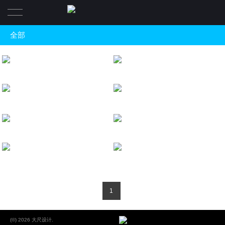
全部
Home
ALL
Bamboo house
雲居草堂
未來城樣板展示區
商業空間 |Commercial
Young sense UP
辦公空間 |Office
一個充滿回憶的餐廳
公共空間 |Public
BASE BAR
根據地酒吧
韓志輝陶瓷會所
展示空間 |Exhibition
Petty bourgeoisie good taste
居住空間 |Residential
創牌﹒小情大味餐廳
溪口商業街
陳設設計 |Furnishings design
1
建築設計 |architectural design
平面設計|Identification system design
(©) 2026 大尺设计.