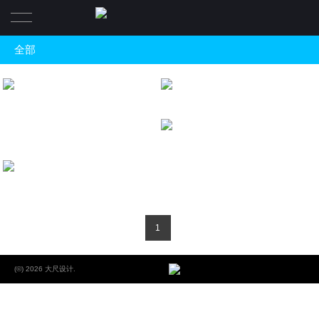
全部
Home
ALL
印巷 Alley memories
根據地酒吧
一個充滿回憶的餐廳
商業空間 |Commercial
辦公空間 |Office
創牌﹒小情大味餐廳
公共空間 |Public
Xikou commercial pedestrian street
溪口商業街
展示空間 |Exhibition
居住空間 |Residential
1
陳設設計 |Furnishings design
(©) 2026 大尺设计.
建築設計 |architectural design
平面設計|Identification system design